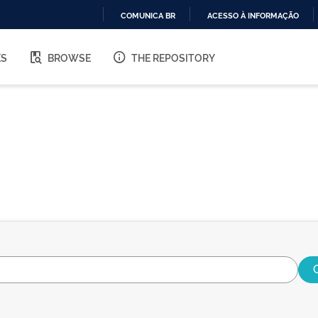
COMUNICA BR
ACESSO À INFORMAÇÃO
IR
PARA
ES
BROWSE
THE REPOSITORY
O
CONTEÚDO