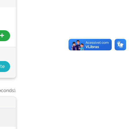
econds).