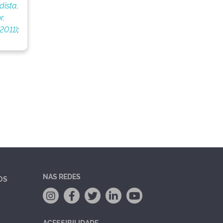
dista,
r,
2011)
;
NAS REDES
OS
ACESSIBILIDADE