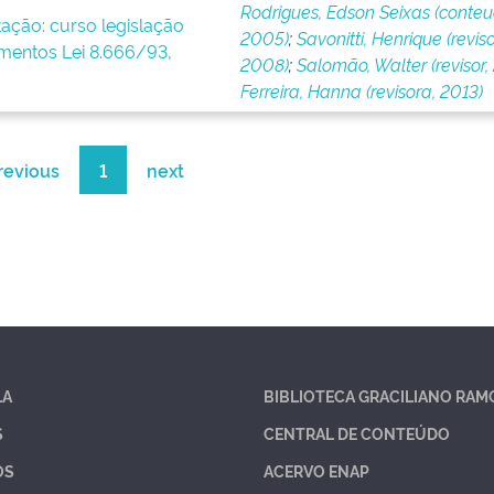
Rodrigues, Edson Seixas (conteu
tação: curso legislação
2005)
;
Savonitti, Henrique (reviso
imentos Lei 8.666/93,
2008)
;
Salomão, Walter (revisor, 
Ferreira, Hanna (revisora, 2013)
revious
1
next
LA
BIBLIOTECA GRACILIANO RAM
S
CENTRAL DE CONTEÚDO
OS
ACERVO ENAP