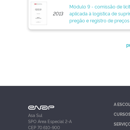
Módulo 9 - comissão de lici
2013
aplicada à logística de supr
pregão e registro de preços
p
A ESCO
CURSO
Asa Sul
SPO Área Especial 2-A
SERVIÇ
CEP 70.610-900