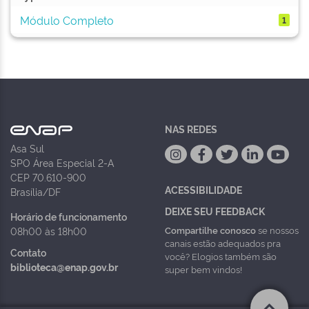
Módulo Completo
1
NAS REDES
Asa Sul
SPO Área Especial 2-A
CEP 70.610-900
ACESSIBILIDADE
Brasília/DF
DEIXE SEU FEEDBACK
Horário de funcionamento
Compartilhe conosco
se nossos
08h00 às 18h00
canais estão adequados pra
Contato
você? Elogios também são
biblioteca@enap.gov.br
super bem vindos!