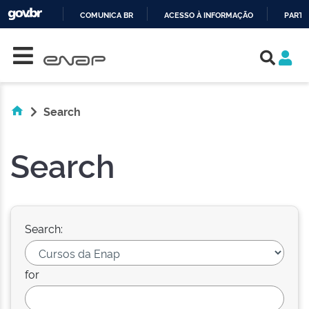
COMUNICA BR
ACESSO À INFORMAÇÃO
PARTI
Skip navigation
IR
PARA
O
CONTEÚDO
Search
Search
Search:
for