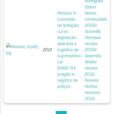
Rodrigues,
Edson
Módulo 9 -
Seixas
comissão
(conteudista,
de licitação:
2005)
;
curso
Savonitti,
legislação
Henrique
aplicada à
(revisor,
2013
logística de
2008)
;
suprimentos
Salomão,
Lei
Walter
8.666/93,
(revisor,
pregão e
2011)
;
registro de
Ferreira,
preços
Hanna
(revisora,
2013)