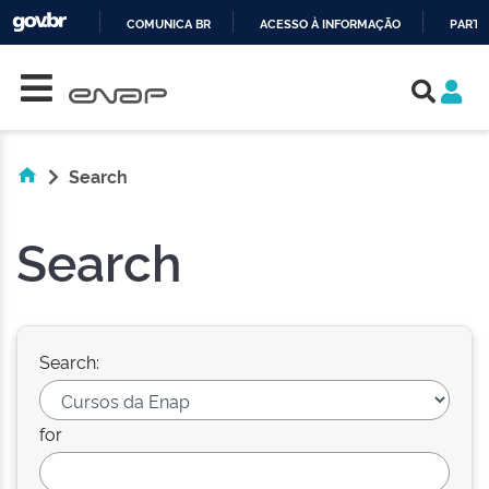
COMUNICA BR
ACESSO À INFORMAÇÃO
PARTI
Skip navigation
IR
PARA
O
CONTEÚDO
Search
Search
Search:
for