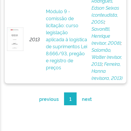
Rodrigues,
Edson Seixas
Módulo 9 -
(conteudista,
comissão de
2005)
;
licitação: curso
Savonitti,
legislação
Henrique
2013
aplicada à logística
(revisor, 2008)
;
de suprimentos Lei
Salomão,
8.666/93, pregão
Walter (revisor,
e registro de
2011)
;
Ferreira,
preços
Hanna
(revisora, 2013)
previous
1
next