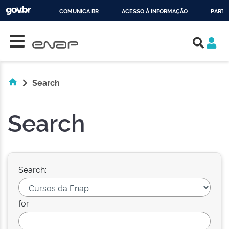
COMUNICA BR
ACESSO À INFORMAÇÃO
PARTI
Skip navigation
IR
PARA
O
CONTEÚDO
Search
Search
Search:
for