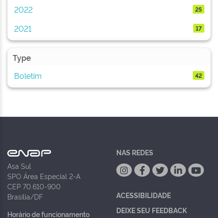
2022
25
2021
17
Type
Boletim
42
NAS REDES
Asa Sul
SPO Área Especial 2-A
CEP 70.610-900
ACESSIBILIDADE
Brasília/DF
DEIXE SEU FEEDBACK
Horário de funcionamento