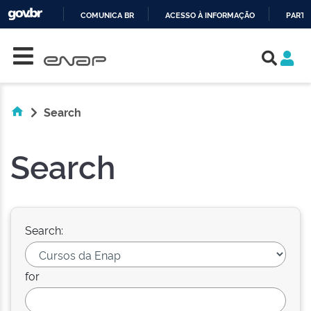
COMUNICA BR
ACESSO À INFORMAÇÃO
PARTI
Skip navigation
IR
PARA
O
CONTEÚDO
Search
Search
Search:
for