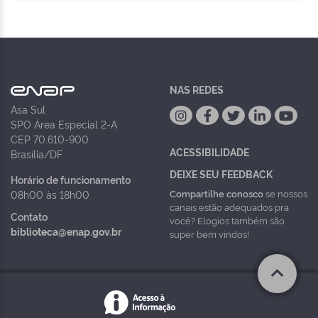
NAS REDES
Asa Sul
SPO Área Especial 2-A
CEP 70.610-900
ACESSIBILIDADE
Brasília/DF
DEIXE SEU FEEDBACK
Horário de funcionamento
Compartilhe conosco
se nossos
08h00 às 18h00
canais estão adequados pra
Contato
você? Elogios também são
biblioteca@enap.gov.br
super bem vindos!