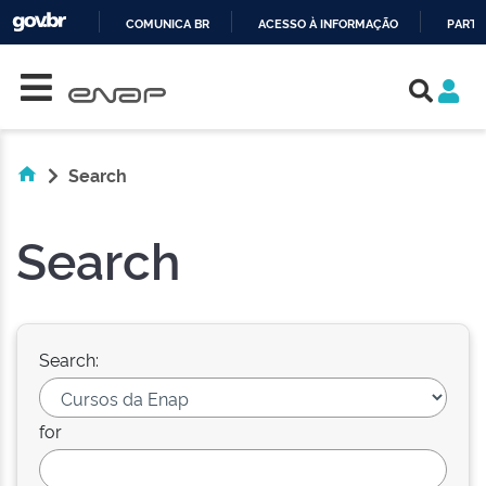
COMUNICA BR
ACESSO À INFORMAÇÃO
PARTI
Skip navigation
IR
PARA
O
CONTEÚDO
Search
Search
Search:
for