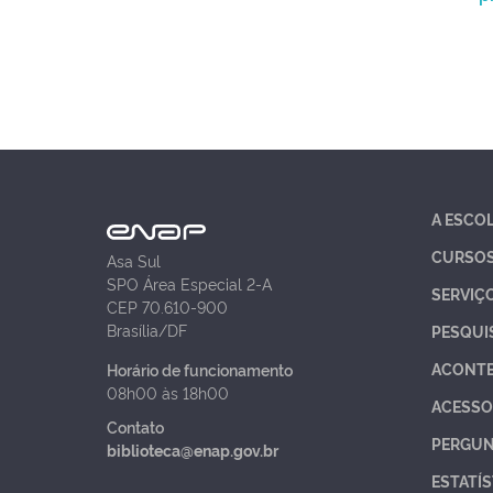
A ESCO
CURSO
Asa Sul
SPO Área Especial 2-A
SERVIÇ
CEP 70.610-900
Brasília/DF
PESQUI
ACONT
Horário de funcionamento
08h00 às 18h00
ACESSO
Contato
PERGUN
biblioteca@enap.gov.br
ESTATÍS