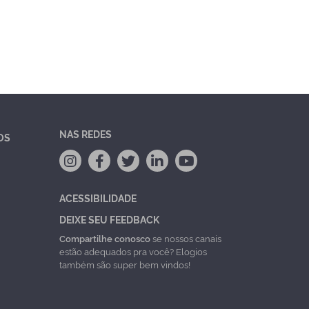
NAS REDES
OS
ACESSIBILIDADE
DEIXE SEU FEEDBACK
Compartilhe conosco
se nossos canais
estão adequados pra você? Elogios
também são super bem vindos!