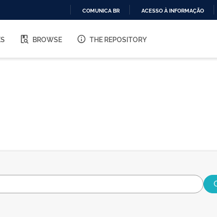
COMUNICA BR
ACESSO À INFORMAÇÃO
IR
PARA
ES
BROWSE
THE REPOSITORY
O
CONTEÚDO