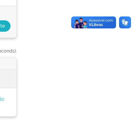
econds).
ão