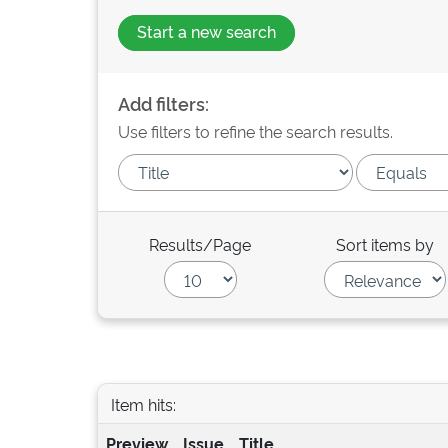
Start a new search
Add filters:
Use filters to refine the search results.
Results/Page
Sort items by
Item hits:
Preview
Issue
Title