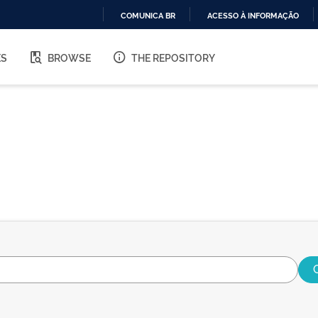
COMUNICA BR
ACESSO À INFORMAÇÃO
IR
PARA
ES
BROWSE
THE REPOSITORY
O
CONTEÚDO