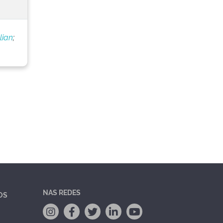
lian
;
NAS REDES
OS