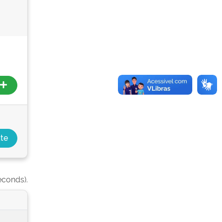
econds).