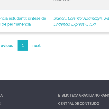
ncia estudantil: síntese de
Bianchi, Lorenzo
;
Adamczyk, Wil
s de permanência
Evidência Express (EvEx)
revious
1
next
LA
BIBLIOTECA GRACILIANO RAM
S
CENTRAL DE CONTEÚDO