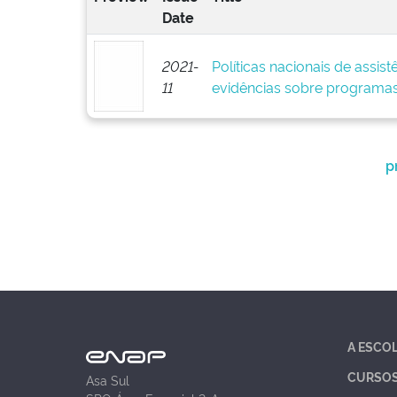
Date
2021-
Políticas nacionais de assistê
11
evidências sobre programa
p
A ESCO
CURSO
Asa Sul