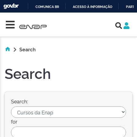
COMUNICA BR
ACESSO À INFORMAÇÃO
PARTI
Skip navigation
IR
PARA
O
CONTEÚDO
Search
Search
Search:
for