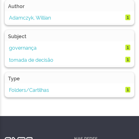
Author
Adamczyk, Willian
1
Subject
governança
1
tomada de decisão
1
Type
Folders/Cartilhas
1
NAS REDES