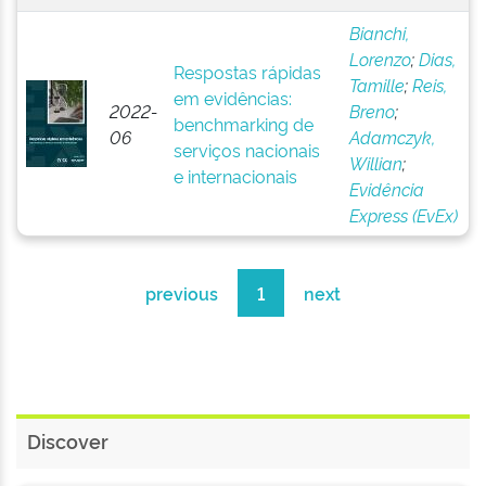
Bianchi,
Lorenzo
;
Dias,
Respostas rápidas
Tamille
;
Reis,
em evidências:
2022-
Breno
;
benchmarking de
06
Adamczyk,
serviços nacionais
Willian
;
e internacionais
Evidência
Express (EvEx)
previous
1
next
Discover