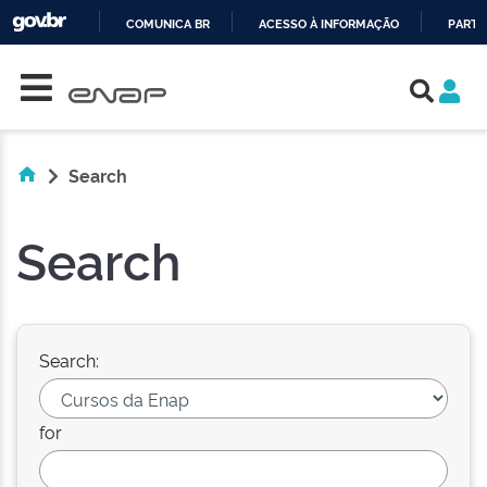
COMUNICA BR
ACESSO À INFORMAÇÃO
PARTI
Skip navigation
IR
PARA
O
CONTEÚDO
Search
Search
Search:
for