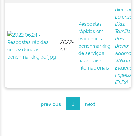
Bianchi,
Lorenzo
;
Respostas
Dias,
rápidas em
Tamille
;
evidências:
Reis,
2022-
benchmarking
Breno
;
06
de serviços
Adamczy
nacionais e
Willian
;
internacionais
Evidência
Express
(EvEx)
previous
1
next