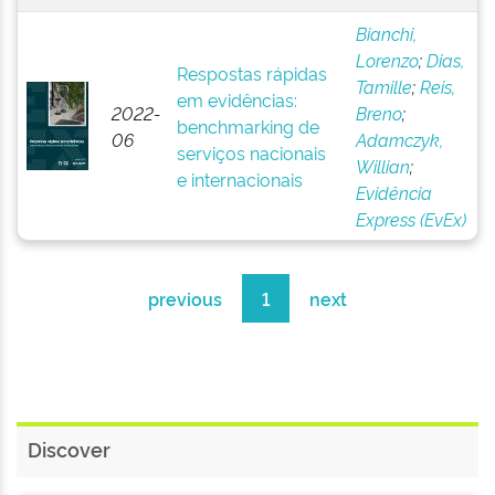
Bianchi,
Lorenzo
;
Dias,
Respostas rápidas
Tamille
;
Reis,
em evidências:
2022-
Breno
;
benchmarking de
06
Adamczyk,
serviços nacionais
Willian
;
e internacionais
Evidência
Express (EvEx)
previous
1
next
Discover