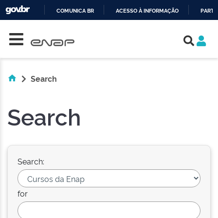
COMUNICA BR
ACESSO À INFORMAÇÃO
PARTI
Skip navigation
IR
PARA
O
CONTEÚDO
Search
Search
Search:
for