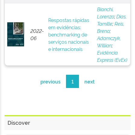
Bianchi,
Lorenzo
;
Dias,
Respostas rápidas
Tamille
;
Reis,
em evidências:
2022-
Breno
;
benchmarking de
06
Adamczyk,
serviços nacionais
Willian
;
e internacionais
Evidência
Express (EvEx)
previous
1
next
Discover