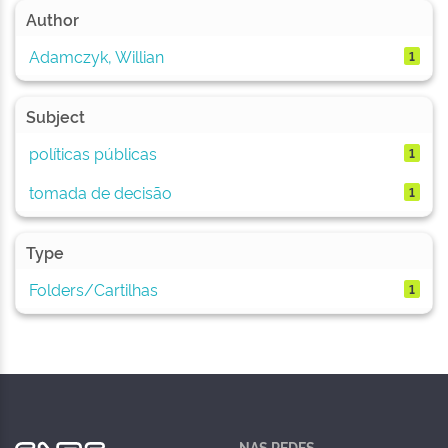
Author
Adamczyk, Willian
1
Subject
políticas públicas
1
tomada de decisão
1
Type
Folders/Cartilhas
1
NAS REDES