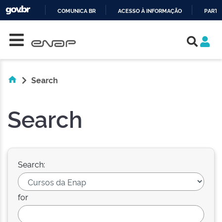
COMUNICA BR
ACESSO À INFORMAÇÃO
PARTI
Skip navigation
IR
PARA
O
CONTEÚDO
Search
Search
Search:
for