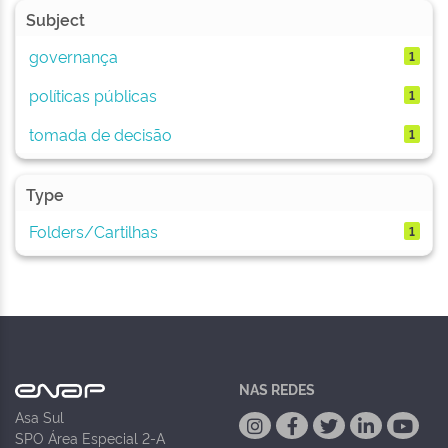
Subject
governança
1
políticas públicas
1
tomada de decisão
1
Type
Folders/Cartilhas
1
NAS REDES
Asa Sul
SPO Área Especial 2-A