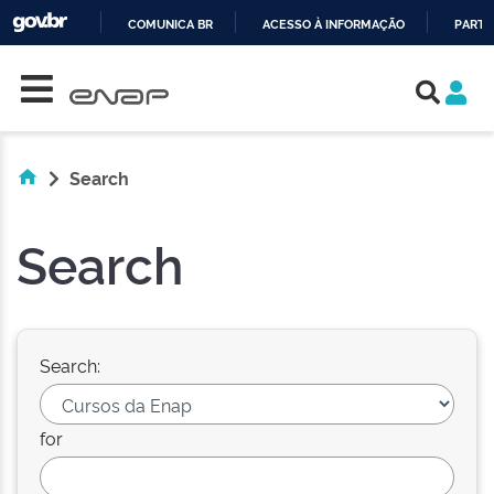
COMUNICA BR
ACESSO À INFORMAÇÃO
PARTI
Skip navigation
IR
PARA
O
CONTEÚDO
Search
Search
Search:
for