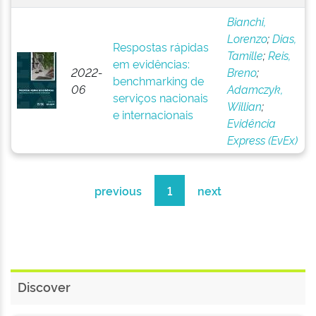
Bianchi,
Lorenzo
;
Dias,
Respostas rápidas
Tamille
;
Reis,
em evidências:
2022-
Breno
;
benchmarking de
06
Adamczyk,
serviços nacionais
Willian
;
e internacionais
Evidência
Express (EvEx)
previous
1
next
Discover