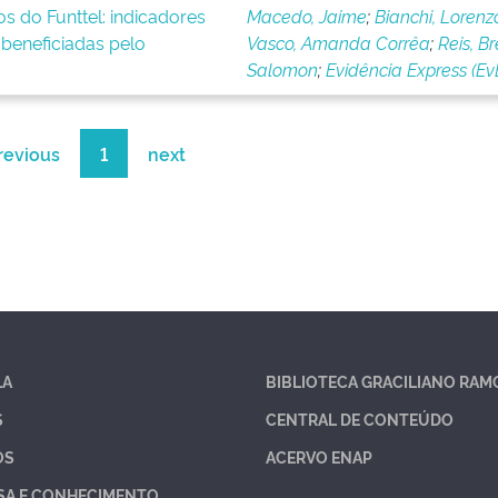
os do Funttel: indicadores
Macedo, Jaime
;
Bianchi, Lorenz
beneficiadas pelo
Vasco, Amanda Corrêa
;
Reis, B
Salomon
;
Evidência Express (Ev
revious
1
next
LA
BIBLIOTECA GRACILIANO RAM
S
CENTRAL DE CONTEÚDO
OS
ACERVO ENAP
SA E CONHECIMENTO