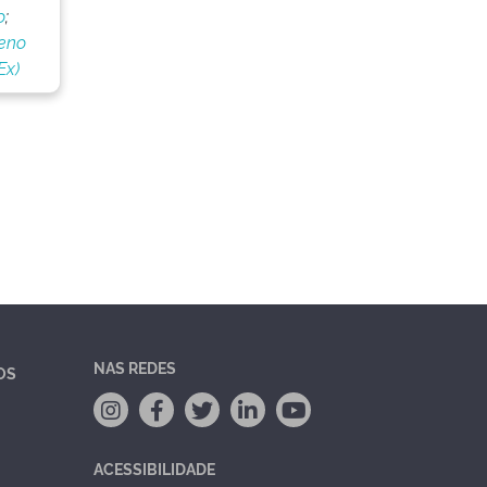
o
;
reno
Ex)
NAS REDES
OS
ACESSIBILIDADE