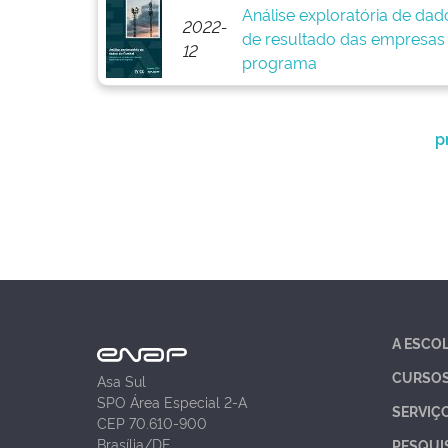
Análise exploratória de dad
2022-
de resultado das empresas 
12
programa
p
A ESCO
CURSO
Asa Sul
SPO Área Especial 2-A
SERVIÇ
CEP 70.610-900
Brasília/DF
PESQUI