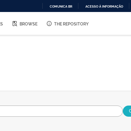
COMUNICA BR
ACESSO À INFORMAÇÃO
IR
PARA
ES
BROWSE
THE REPOSITORY
O
CONTEÚDO