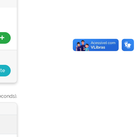
econds).