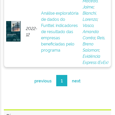
Macedo,
Jaime
;
Análise exploratória
Bianchi,
de dados do
Lorenzo
;
Funttel: indicadores
Vasco,
2022-
de resultado das
Amanda
12
empresas
Corrêa
;
Reis,
beneficiadas pelo
Breno
programa
Salomon
;
Evidência
Express (EvEx)
previous
1
next