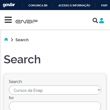
COMUNICA BR
ACESSO À INFORMAÇÃO
PARTI
Skip navigation
IR
PARA
O
CONTEÚDO
Search
Search
Search:
for