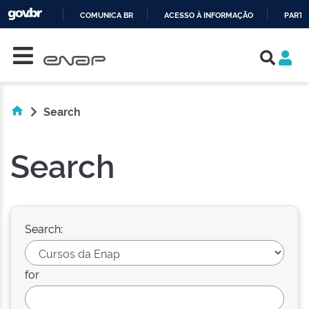
COMUNICA BR
ACESSO À INFORMAÇÃO
PARTI
Skip navigation
IR
PARA
O
CONTEÚDO
Search
Search
Search:
for