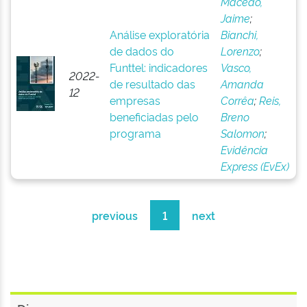
Macedo,
Jaime
;
Análise exploratória
Bianchi,
de dados do
Lorenzo
;
Funttel: indicadores
Vasco,
2022-
de resultado das
Amanda
12
empresas
Corrêa
;
Reis,
beneficiadas pelo
Breno
programa
Salomon
;
Evidência
Express (EvEx)
previous
1
next