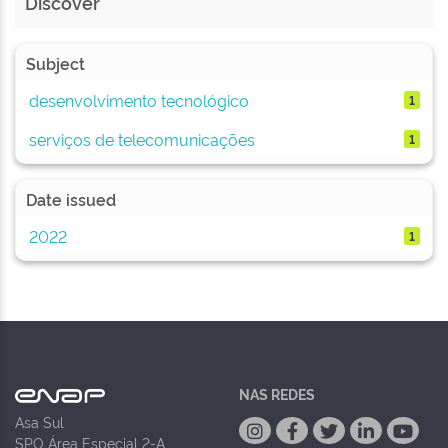
Discover
Subject
desenvolvimento tecnológico
1
serviços de telecomunicações
1
Date issued
2022
1
NAS REDES
Asa Sul
SPO Área Especial 2-A