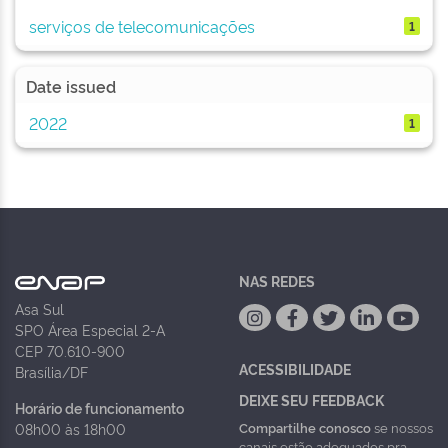
serviços de telecomunicações
1
Date issued
2022
1
NAS REDES
Asa Sul
SPO Área Especial 2-A
CEP 70.610-900
ACESSIBILIDADE
Brasília/DF
DEIXE SEU FEEDBACK
Horário de funcionamento
Compartilhe conosco
se nossos
08h00 às 18h00
canais estão adequados pra