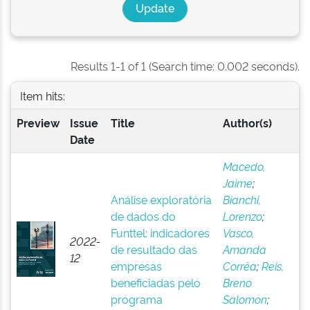
Results 1-1 of 1 (Search time: 0.002 seconds).
Item hits:
Preview
Issue
Title
Author(s)
Date
Macedo,
Jaime
;
Análise exploratória
Bianchi,
de dados do
Lorenzo
;
Funttel: indicadores
Vasco,
2022-
de resultado das
Amanda
12
empresas
Corrêa
;
Reis,
beneficiadas pelo
Breno
programa
Salomon
;