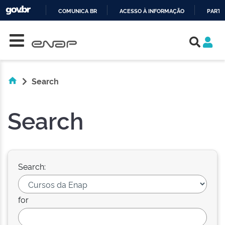
COMUNICA BR
ACESSO À INFORMAÇÃO
PARTI
Skip navigation
IR
PARA
O
CONTEÚDO
Search
Search
Search:
for