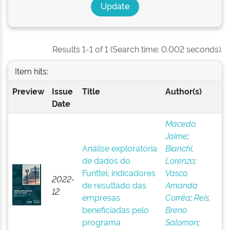
Results 1-1 of 1 (Search time: 0.002 seconds).
Item hits:
Preview
Issue
Title
Author(s)
Date
Macedo,
Jaime
;
Análise exploratória
Bianchi,
de dados do
Lorenzo
;
Funttel: indicadores
Vasco,
2022-
de resultado das
Amanda
12
empresas
Corrêa
;
Reis,
beneficiadas pelo
Breno
programa
Salomon
;