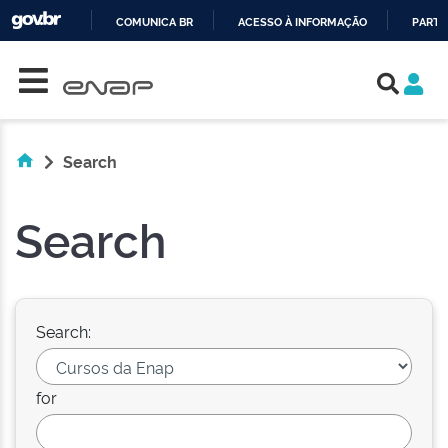
COMUNICA BR
ACESSO À INFORMAÇÃO
PARTI
Skip navigation
IR
PARA
O
CONTEÚDO
Search
Search
Search:
for