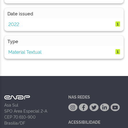
Date issued
2022
1
Type
Material Textual
1
NAS REDES
Asa Sul
SPO Área Especial 2-A
CEP 70.610-900
ACESSIBILIDADE
Brasília/DF