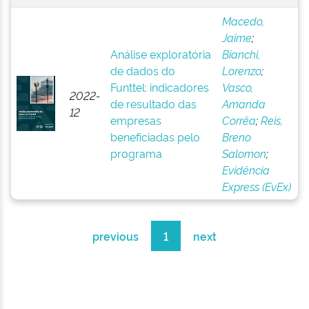
Macedo,
Jaime
;
Análise exploratória
Bianchi,
de dados do
Lorenzo
;
Funttel: indicadores
Vasco,
2022-
de resultado das
Amanda
12
empresas
Corrêa
;
Reis,
beneficiadas pelo
Breno
programa
Salomon
;
Evidência
Express (EvEx)
previous
1
next