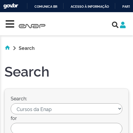
COMUNICA BR
ACESSO À INFORMAÇÃO
PARTI
Skip navigation
IR
PARA
O
CONTEÚDO
Search
Search
Search:
for