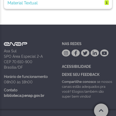
Material Textual
1
NAS REDES
Asa Sul
SPO Área Especial 2-A
CEP 70.610-900
ACESSIBILIDADE
Brasília/DF
DEIXE SEU FEEDBACK
Horário de funcionamento
Compartilhe conosco
se nossos
08h00 às 18h00
canais estão adequados pra
Contato
você? Elogios também são
biblioteca@enap.gov.br
super bem vindos!