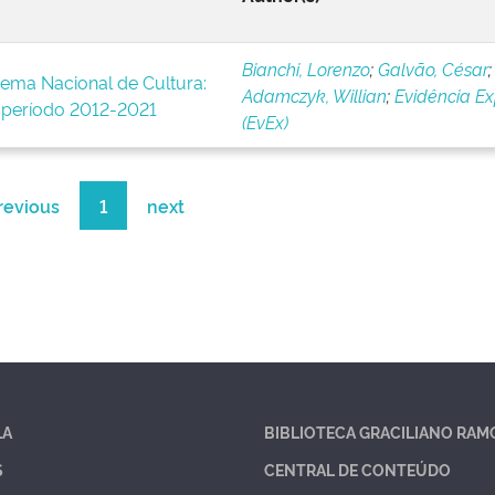
Bianchi, Lorenzo
;
Galvão, César
;
tema Nacional de Cultura:
Adamczyk, Willian
;
Evidência Ex
o período 2012-2021
(EvEx)
revious
1
next
LA
BIBLIOTECA GRACILIANO RAM
S
CENTRAL DE CONTEÚDO