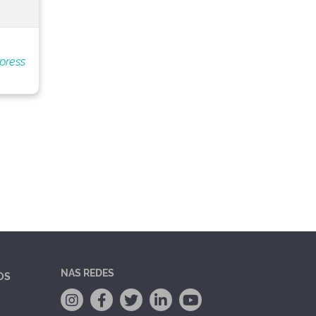
press
NAS REDES
OS