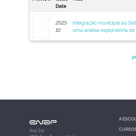
Date
2021-
Integração municipal ao Sis
10
uma análise exploratória d
p
A ESCO
CURSO
Asa Sul