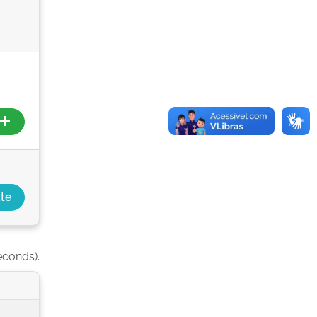
econds).