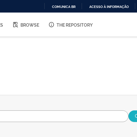
COMUNICA BR
ACESSO À INFORMAÇÃO
IR
PARA
ES
BROWSE
THE REPOSITORY
O
CONTEÚDO