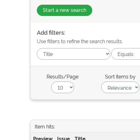
Start a new search
Add filters:
Use filters to refine the search results.
Results/Page
Sort items by
Item hits:
Preview
Issue
Title