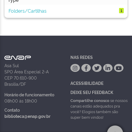
Folders/Cartilhas
1
NAS REDES
Asa Sul
SPO Área Especial 2-A
CEP 70.610-900
ACESSIBILIDADE
Brasília/DF
DEIXE SEU FEEDBACK
Horário de funcionamento
Compartilhe conosco
se nossos
08h00 às 18h00
canais estão adequados pra
Contato
você? Elogios também são
biblioteca@enap.gov.br
super bem vindos!