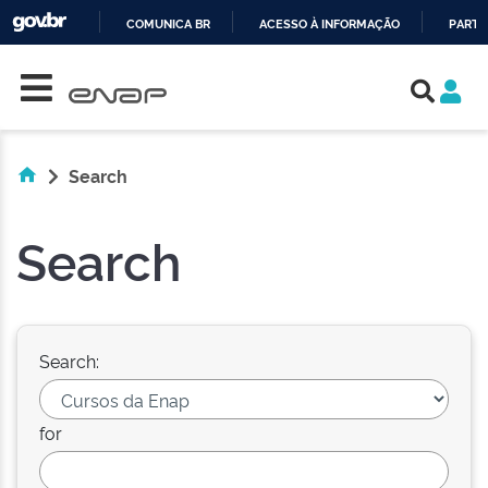
COMUNICA BR
ACESSO À INFORMAÇÃO
PARTI
Skip navigation
IR
PARA
O
CONTEÚDO
Search
Search
Search:
for