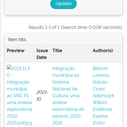
Results 1-1 of 1 (Search time: 0.006 seconds).
Item hits:
Preview
Issue
Title
Author(s)
Date
Integração
Bianchi,
municipal ao
Lorenzo
;
Sistema
Galvão,
Nacional de
César
;
2021-
Cultura: uma
Adamczyk,
10
análise
Willian
;
exploratória do
Evidência
período 2012-
Express
2021
(EvEx)