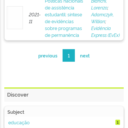
Políticas nacionais
Bianchi,
de assistência
Lorenzo
;
2021-
estudantil: síntese
Adamczyk,
11
de evidências
Willian
;
sobre programas
Evidência
de permanência
Express (EvEx)
previous
1
next
Discover
Subject
educação
1