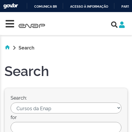
COMUNICA BR
ACESSO À INFORMAÇÃO
PARTI
Skip navigation
IR
PARA
O
CONTEÚDO
Search
Search
Search:
for