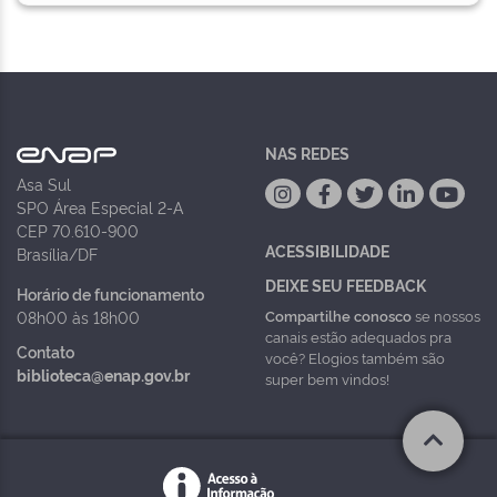
NAS REDES
Asa Sul
SPO Área Especial 2-A
CEP 70.610-900
ACESSIBILIDADE
Brasília/DF
DEIXE SEU FEEDBACK
Horário de funcionamento
Compartilhe conosco
se nossos
08h00 às 18h00
canais estão adequados pra
Contato
você? Elogios também são
biblioteca@enap.gov.br
super bem vindos!