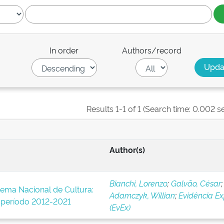
In order
Authors/record
Results 1-1 of 1 (Search time: 0.002 s
Author(s)
Bianchi, Lorenzo
;
Galvão, César
;
tema Nacional de Cultura:
Adamczyk, Willian
;
Evidência Ex
o período 2012-2021
(EvEx)