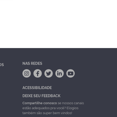
NAS REDES
OS
ACESSIBILIDADE
DEIXE SEU FEEDBACK
Compartilhe conosco
se nossos canais
estão adequados pra você? Elogios
também são super bem vindos!