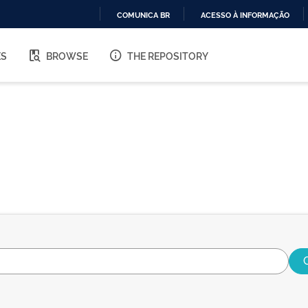
COMUNICA BR
ACESSO À INFORMAÇÃO
IR
PARA
ES
BROWSE
THE REPOSITORY
O
CONTEÚDO