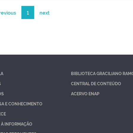
revious
1
next
LA
BIBLIOTECA GRACILIANO RAM
S
CENTRAL DE CONTEÚDO
OS
ACERVO ENAP
SA E CONHECIMENTO
ECE
 À INFORMAÇÃO