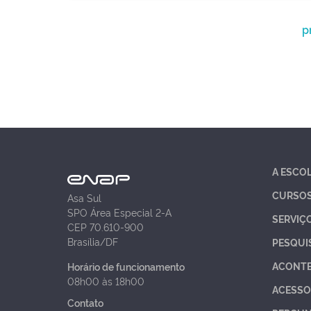
p
A ESCO
CURSO
Asa Sul
SPO Área Especial 2-A
SERVIÇ
CEP 70.610-900
Brasília/DF
PESQUI
ACONT
Horário de funcionamento
08h00 às 18h00
ACESSO
Contato