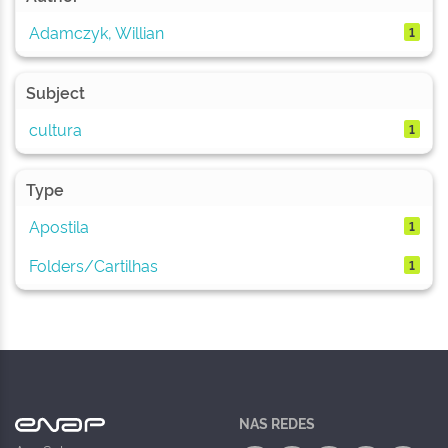
Adamczyk, Willian
1
Subject
cultura
1
Type
Apostila
1
Folders/Cartilhas
1
NAS REDES