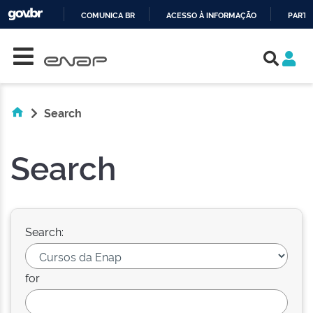
COMUNICA BR
ACESSO À INFORMAÇÃO
PARTI
Skip navigation
IR
PARA
O
CONTEÚDO
Search
Search
Search:
for