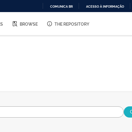
COMUNICA BR
ACESSO À INFORMAÇÃO
IR
PARA
ES
BROWSE
THE REPOSITORY
O
CONTEÚDO