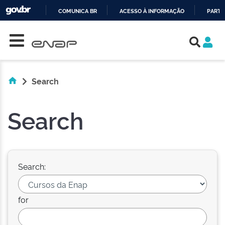
COMUNICA BR
ACESSO À INFORMAÇÃO
PARTI
Skip navigation
IR
PARA
O
CONTEÚDO
Search
Search
Search:
for