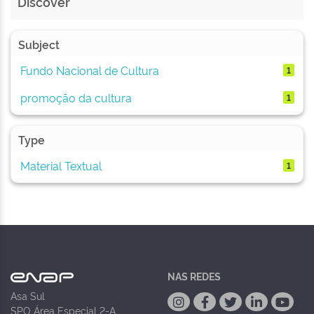
Discover
Subject
Fundo Nacional de Cultura
1
promoção da cultura
1
Type
Material Textual
1
NAS REDES
Asa Sul
SPO Área Especial 2-A