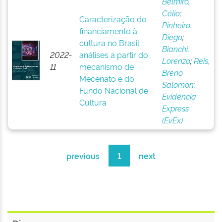
Belmiro,
Célio
;
Caracterização do
Pinheiro,
financiamento à
Diego
;
cultura no Brasil:
Bianchi,
2022-
análises a partir do
Lorenzo
;
Reis,
11
mecanismo de
Breno
Mecenato e do
Salomon
;
Fundo Nacional de
Evidência
Cultura
Express
(EvEx)
previous
1
next