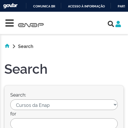
COMUNICA BR
ACESSO À INFORMAÇÃO
PARTI
Skip navigation
IR
PARA
O
CONTEÚDO
Search
Search
Search:
for