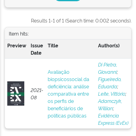
Results 1-1 of 1 (Search time: 0.002 seconds).
Item hits:
Preview
Issue
Title
Author(s)
Date
Di Pietra,
Avaliação
Giovanni
;
biopsicossocial da
Figueiredo,
deficiência: análise
Eduarda
;
2021-
comparativa entre
Leite, Vittório
;
08
os perfis de
Adamczyk,
beneficiários de
Willian
;
políticas públicas
Evidência
Express (EvEx)