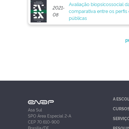
Avaliação biopsicossocial da 
2021-
comparativa entre os perfis d
08
públicas
p
A ESCO
CURSO
Asa Sul
SPO Área Especial 2-A
SERVIÇ
CEP 70.610-900
Brasília/DF
PESQUI