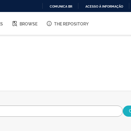
COMUNICA BR
ACESSO À INFORMAÇÃO
IR
PARA
ES
BROWSE
THE REPOSITORY
O
CONTEÚDO