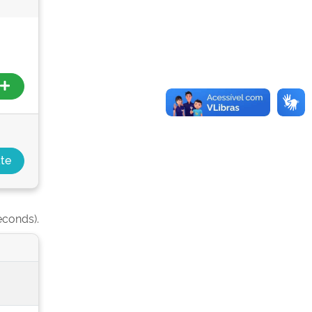
econds).