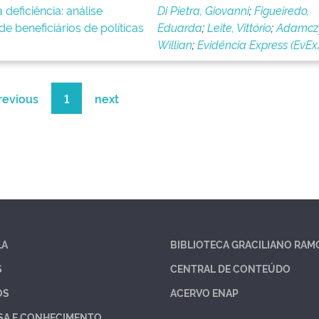
deficiência: análise
Di Pietra, Giovanni
;
Figueiredo,
e beneficiários de políticas
Eduarda
;
Leite, Vittório
;
Adamcz
Willian
;
Evidência Express (EvEx
revious
1
next
LA
BIBLIOTECA GRACILIANO RAM
S
CENTRAL DE CONTEÚDO
OS
ACERVO ENAP
SA E CONHECIMENTO