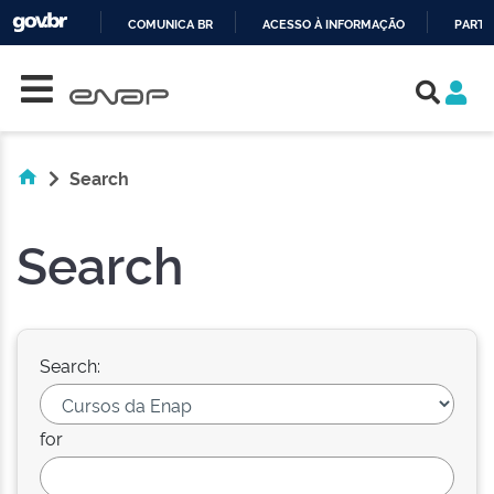
COMUNICA BR
ACESSO À INFORMAÇÃO
PARTI
Skip navigation
IR
PARA
O
CONTEÚDO
Search
Search
Search:
for