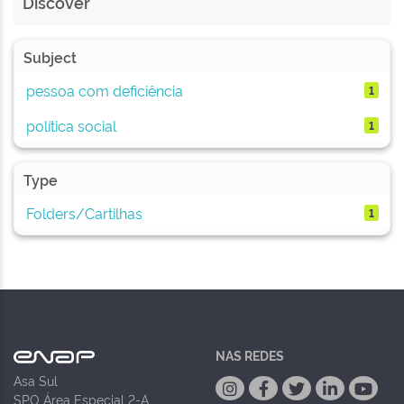
Discover
Subject
pessoa com deficiência
1
política social
1
Type
Folders/Cartilhas
1
NAS REDES
Asa Sul
SPO Área Especial 2-A