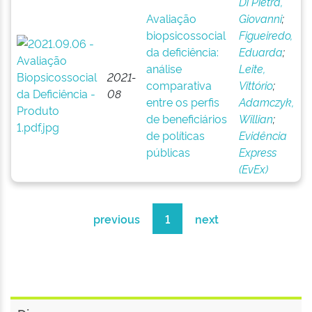
Di Pietra,
Avaliação
Giovanni
;
biopsicossocial
Figueiredo,
da deficiência:
Eduarda
;
análise
Leite,
2021-
comparativa
Vittório
;
08
entre os perfis
Adamczyk,
de beneficiários
Willian
;
de políticas
Evidência
públicas
Express
(EvEx)
previous
1
next