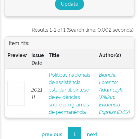
Results 1-1 of 1 (Search time: 0.002 seconds).
Item hits:
Preview
Issue
Title
Author(s)
Date
Políticas nacionais
Bianchi,
de assistência
Lorenzo
;
2021-
estudantil: síntese
Adamczyk,
11
de evidências
Willian
;
sobre programas
Evidência
de permanência
Express (EvEx)
previous
1
next