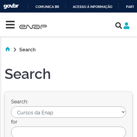
COMUNICA BR
ACESSO À INFORMAÇÃO
PARTI
Skip navigation
IR
PARA
O
CONTEÚDO
Search
Search
Search:
for