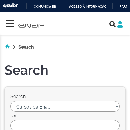
COMUNICA BR
ACESSO À INFORMAÇÃO
PARTI
Skip navigation
IR
PARA
O
CONTEÚDO
Search
Search
Search:
for