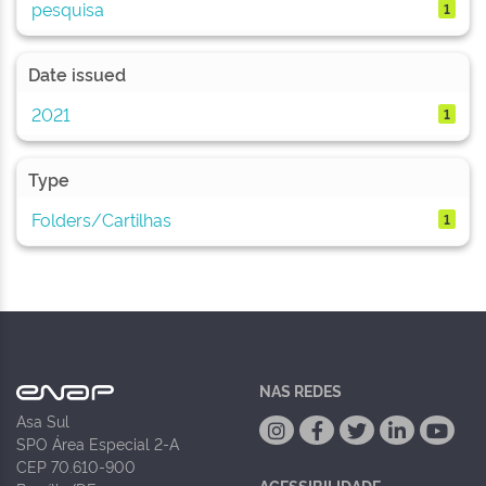
pesquisa
1
Date issued
2021
1
Type
Folders/Cartilhas
1
NAS REDES
Asa Sul
SPO Área Especial 2-A
CEP 70.610-900
ACESSIBILIDADE