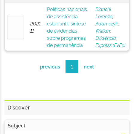
Políticas nacionais
Bianchi,
de assistência
Lorenzo
;
2021-
estudantil: síntese
Adamczyk,
11
de evidências
Willian
;
sobre programas
Evidência
de permanência
Express (EvEx)
previous
1
next
Discover
Subject