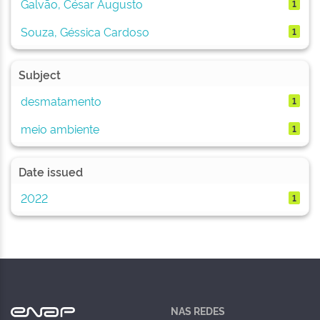
Galvão, César Augusto
1
Souza, Géssica Cardoso
1
Subject
desmatamento
1
meio ambiente
1
Date issued
2022
1
NAS REDES