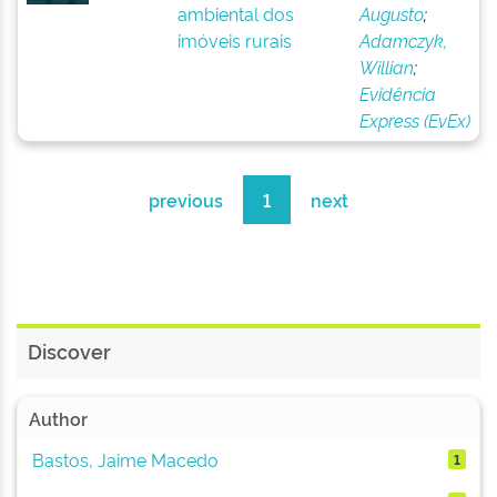
ambiental dos
Augusto
;
imóveis rurais
Adamczyk,
Willian
;
Evidência
Express (EvEx)
previous
1
next
Discover
Author
Bastos, Jaime Macedo
1