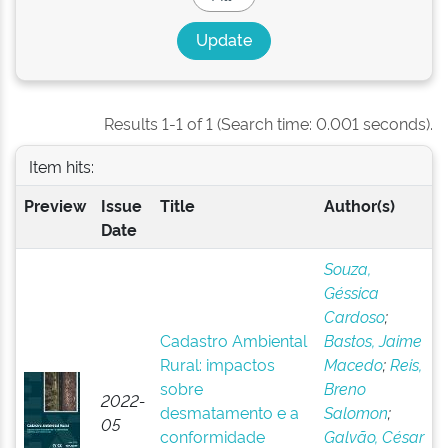
Results 1-1 of 1 (Search time: 0.001 seconds).
Item hits:
Preview
Issue
Title
Author(s)
Date
Souza,
Géssica
Cardoso
;
Cadastro Ambiental
Bastos, Jaime
Rural: impactos
Macedo
;
Reis,
sobre
Breno
2022-
desmatamento e a
Salomon
;
05
conformidade
Galvão, César