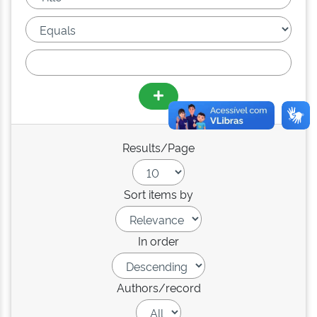
Results/Page
Sort items by
In order
Authors/record