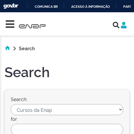
COMUNICA BR
ACESSO À INFORMAÇÃO
PARTI
Skip navigation
IR
PARA
O
CONTEÚDO
Search
Search
Search:
for