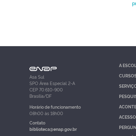
p
A ESCO
CURSO
Asa Sul
SPO Área Especial 2-A
SERVIÇ
CEP 70.610-900
Brasília/DF
PESQUI
ACONT
Horário de funcionamento
08h00 às 18h00
ACESSO
Contato
PERGUN
biblioteca@enap.gov.br