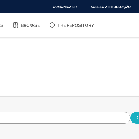
COMUNICA BR
ACESSO À INFORMAÇÃO
IR
PARA
ES
BROWSE
THE REPOSITORY
O
CONTEÚDO