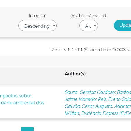
In order
Authors/record
Results 1-1 of 1 (Search time: 0.003 s
Author(s)
Souza, Géssica Cardoso
;
Bastos
impactos sobre
Jaime Macedo
;
Reis, Breno Sa
idade ambiental dos
Galvão, César Augusto
;
Adamcz
Willian
;
Evidência Express (EvEx