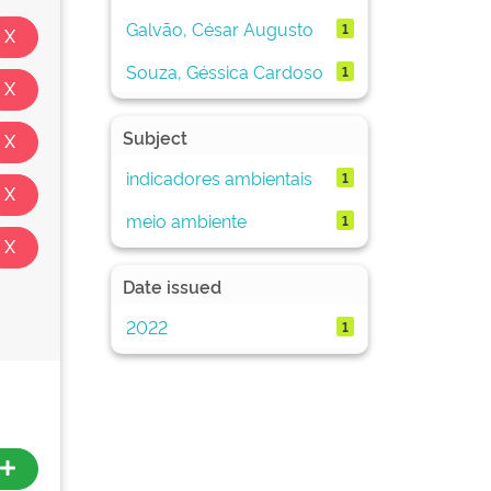
Galvão, César Augusto
1
Souza, Géssica Cardoso
1
Subject
indicadores ambientais
1
meio ambiente
1
Date issued
2022
1