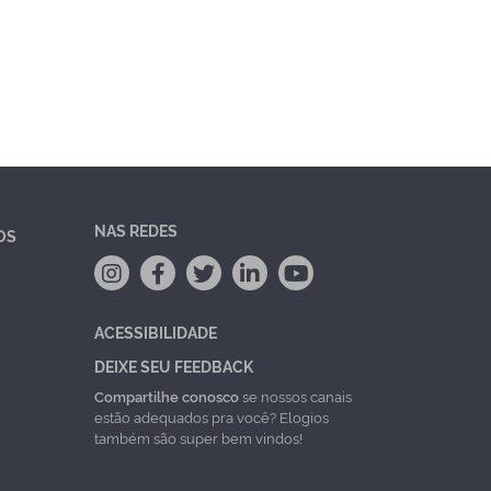
NAS REDES
OS
ACESSIBILIDADE
DEIXE SEU FEEDBACK
Compartilhe conosco
se nossos canais
estão adequados pra você? Elogios
também são super bem vindos!