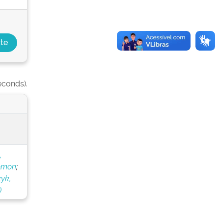
econds).
,
lomon
;
yk,
)