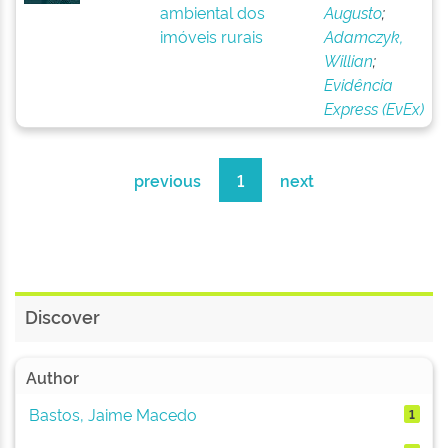
ambiental dos
Augusto
;
imóveis rurais
Adamczyk,
Willian
;
Evidência
Express (EvEx)
previous
1
next
Discover
Author
Bastos, Jaime Macedo
1