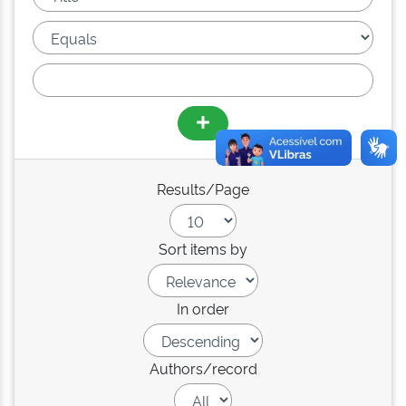
Results/Page
Sort items by
In order
Authors/record