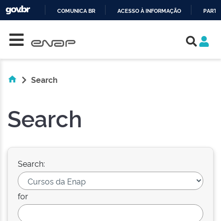
COMUNICA BR
ACESSO À INFORMAÇÃO
PARTI
Skip navigation
IR
PARA
O
CONTEÚDO
Search
Search
Search:
for