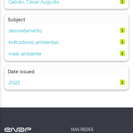
Galvão, César Augusto
1
Subject
desmatamento
1
indicadores ambientais
1
meio ambiente
1
Date issued
2022
1
NAS REDES