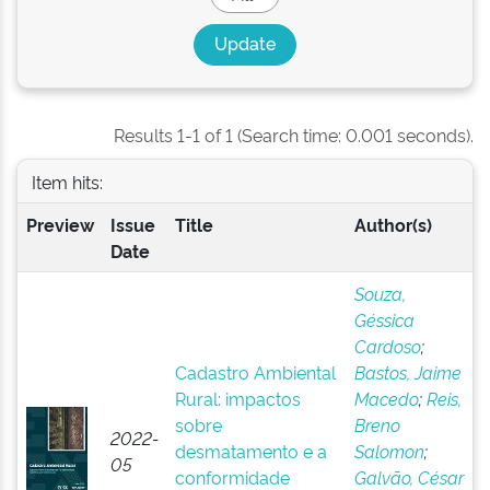
Results 1-1 of 1 (Search time: 0.001 seconds).
Item hits:
Preview
Issue
Title
Author(s)
Date
Souza,
Géssica
Cardoso
;
Cadastro Ambiental
Bastos, Jaime
Rural: impactos
Macedo
;
Reis,
sobre
Breno
2022-
desmatamento e a
Salomon
;
05
conformidade
Galvão, César