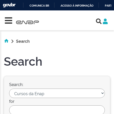
COMUNICA BR
ACESSO À INFORMAÇÃO
PARTI
Skip navigation
IR
PARA
O
CONTEÚDO
Search
Search
Search:
for