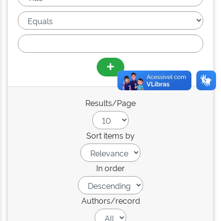
Results/Page
Sort items by
In order
Authors/record