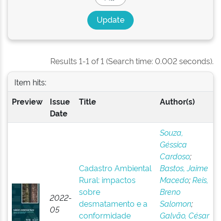
Results 1-1 of 1 (Search time: 0.002 seconds).
Item hits:
Preview
Issue
Title
Author(s)
Date
Souza,
Géssica
Cardoso
;
Cadastro Ambiental
Bastos, Jaime
Rural: impactos
Macedo
;
Reis,
sobre
Breno
2022-
desmatamento e a
Salomon
;
05
conformidade
Galvão, César