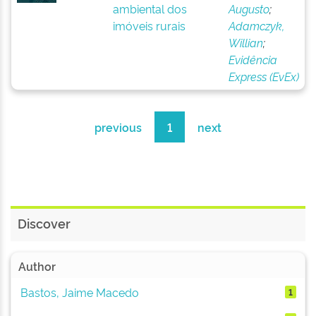
ambiental dos
Augusto
;
imóveis rurais
Adamczyk,
Willian
;
Evidência
Express (EvEx)
previous
1
next
Discover
Author
Bastos, Jaime Macedo
1