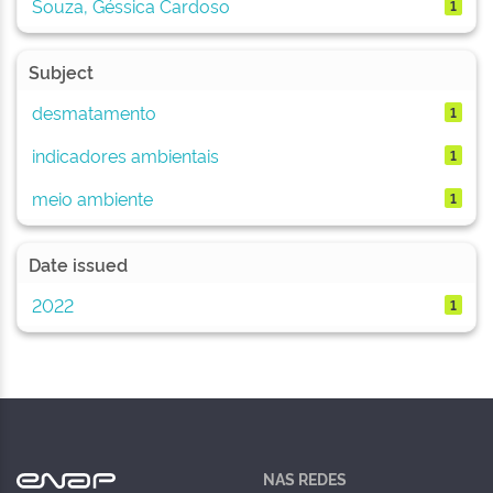
Souza, Géssica Cardoso
1
Subject
desmatamento
1
indicadores ambientais
1
meio ambiente
1
Date issued
2022
1
NAS REDES