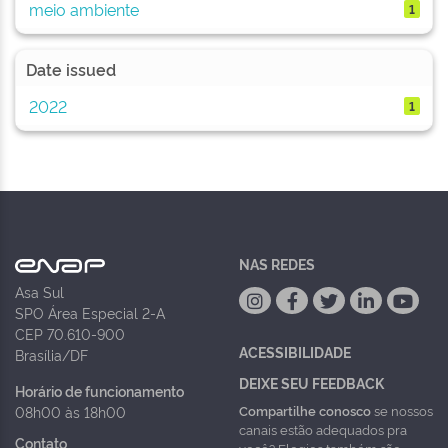
meio ambiente
1
Date issued
2022
1
NAS REDES
Asa Sul
SPO Área Especial 2-A
CEP 70.610-900
ACESSIBILIDADE
Brasília/DF
DEIXE SEU FEEDBACK
Horário de funcionamento
Compartilhe conosco
se nossos
08h00 às 18h00
canais estão adequados pra
Contato
você? Elogios também são