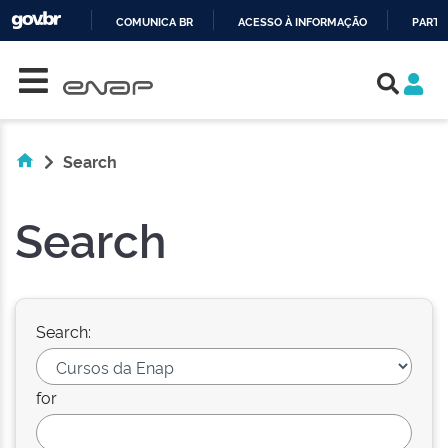
COMUNICA BR
ACESSO À INFORMAÇÃO
PARTI
Skip navigation
IR
PARA
O
CONTEÚDO
Search
Search
Search:
for