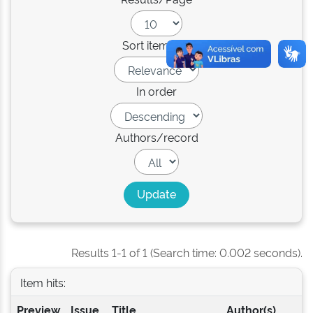
Sort items by
In order
Authors/record
Results 1-1 of 1 (Search time: 0.002 seconds).
Item hits:
Preview
Issue
Title
Author(s)