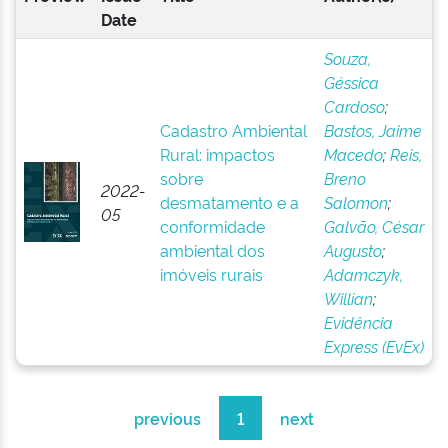
Date
Souza,
Géssica
Cardoso
;
Cadastro Ambiental
Bastos, Jaime
Rural: impactos
Macedo
;
Reis,
sobre
Breno
2022-
desmatamento e a
Salomon
;
05
conformidade
Galvão, César
ambiental dos
Augusto
;
imóveis rurais
Adamczyk,
Willian
;
Evidência
Express (EvEx)
previous
1
next