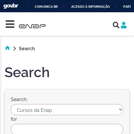
COMUNICA BR
ACESSO À INFORMAÇÃO
PARTI
Skip navigation
IR
PARA
O
CONTEÚDO
Search
Search
Search:
for