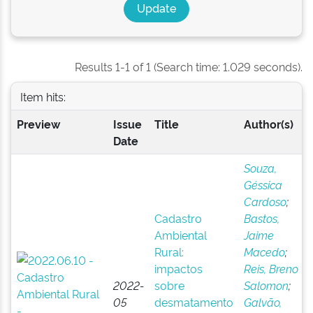
Results 1-1 of 1 (Search time: 1.029 seconds).
Item hits:
Preview
Issue
Title
Author(s)
Date
Souza,
Géssica
Cardoso
;
Cadastro
Bastos,
Ambiental
Jaime
Rural:
Macedo
;
impactos
Reis, Breno
2022-
sobre
Salomon
;
05
desmatamento
Galvão,