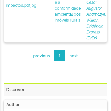
e a
César
conformidade
Augusto
;
ambiental dos
Adamczyk,
imóveis rurais
Willian
;
Evidência
Express
(EvEx)
previous
1
next
Discover
Author