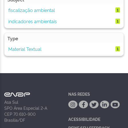
fiscalização ambiental
1
indicadores ambientais
1
Type
Material Textual
1
NAS REDES
Asa Sul
SPO Área Especial 2-A
CEP 70.610-900
ACESSIBILIDADE
Brasília/DF
DEIXE SEU FEEDBACK