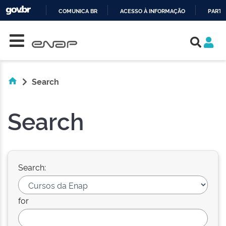
COMUNICA BR
ACESSO À INFORMAÇÃO
PARTI
Skip navigation
IR
PARA
O
CONTEÚDO
Search
Search
Search:
for