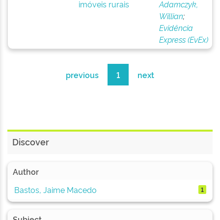
imóveis rurais
Adamczyk,
Willian
;
Evidência
Express (EvEx)
previous
1
next
Discover
Author
Bastos, Jaime Macedo
1
Subject