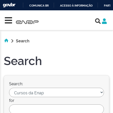
COMUNICA BR
ACESSO À INFORMAÇÃO
PARTI
Skip navigation
IR
PARA
O
CONTEÚDO
Search
Search
Search:
for