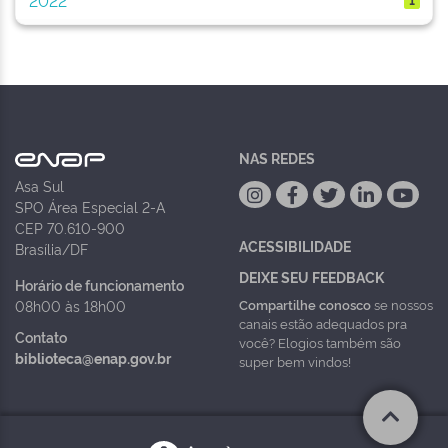
NAS REDES
Asa Sul
SPO Área Especial 2-A
CEP 70.610-900
ACESSIBILIDADE
Brasília/DF
DEIXE SEU FEEDBACK
Horário de funcionamento
Compartilhe conosco
se nossos
08h00 às 18h00
canais estão adequados pra
Contato
você? Elogios também são
biblioteca@enap.gov.br
super bem vindos!