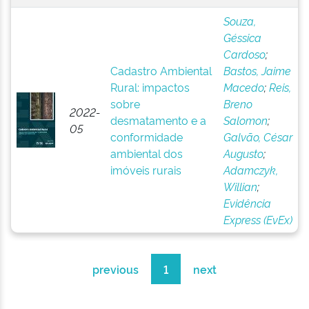
Souza,
Géssica
Cardoso
;
Cadastro Ambiental
Bastos, Jaime
Rural: impactos
Macedo
;
Reis,
sobre
Breno
2022-
desmatamento e a
Salomon
;
05
conformidade
Galvão, César
ambiental dos
Augusto
;
imóveis rurais
Adamczyk,
Willian
;
Evidência
Express (EvEx)
previous
1
next