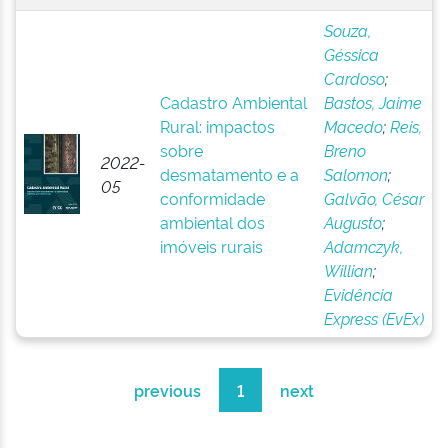
Souza,
Géssica
Cardoso
;
Cadastro Ambiental
Bastos, Jaime
Rural: impactos
Macedo
;
Reis,
sobre
Breno
2022-
desmatamento e a
Salomon
;
05
conformidade
Galvão, César
ambiental dos
Augusto
;
imóveis rurais
Adamczyk,
Willian
;
Evidência
Express (EvEx)
previous
1
next