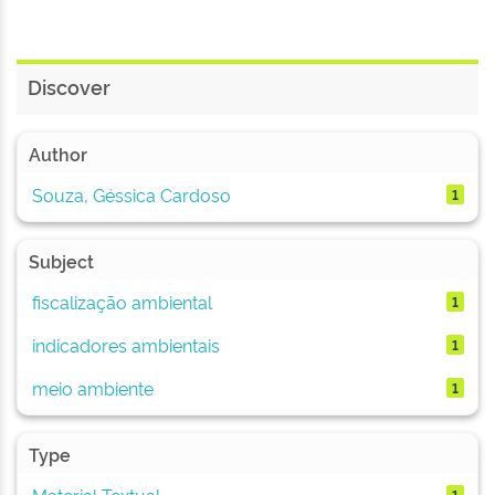
Discover
Author
Souza, Géssica Cardoso
1
Subject
fiscalização ambiental
1
indicadores ambientais
1
meio ambiente
1
Type
Material Textual
1