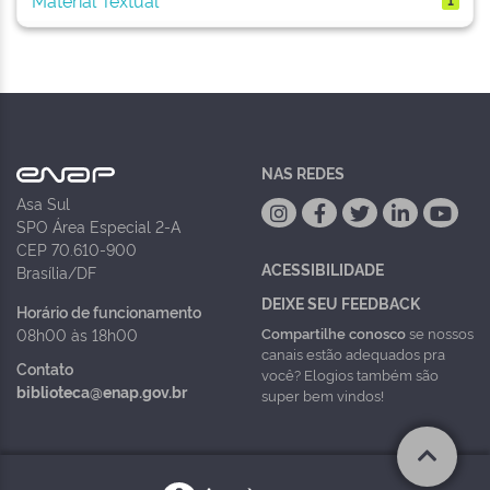
NAS REDES
Asa Sul
SPO Área Especial 2-A
CEP 70.610-900
ACESSIBILIDADE
Brasília/DF
DEIXE SEU FEEDBACK
Horário de funcionamento
Compartilhe conosco
se nossos
08h00 às 18h00
canais estão adequados pra
Contato
você? Elogios também são
biblioteca@enap.gov.br
super bem vindos!