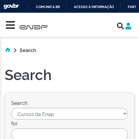
COMUNICA BR
ACESSO À INFORMAÇÃO
PARTI
Skip navigation
IR
PARA
O
CONTEÚDO
Search
Search
Search:
for