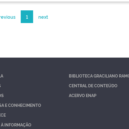
revious
1
next
LA
BIBLIOTECA GRACILIANO RAM
S
CENTRAL DE CONTEÚDO
OS
ACERVO ENAP
SA E CONHECIMENTO
ECE
 À INFORMAÇÃO