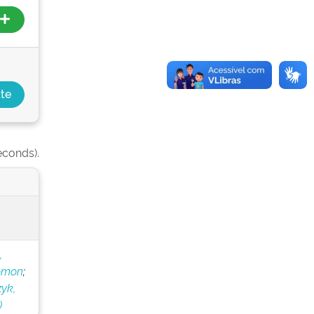
econds).
,
lomon
;
yk,
)