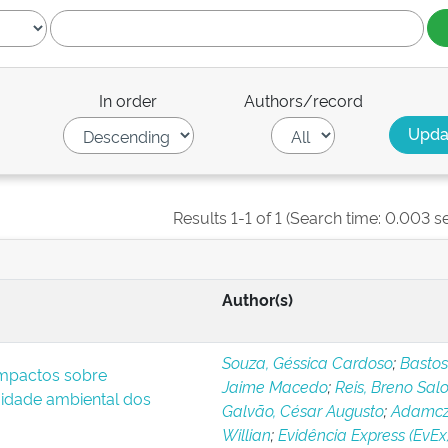
In order
Authors/record
Results 1-1 of 1 (Search time: 0.003 s
Author(s)
Souza, Géssica Cardoso
;
Bastos
impactos sobre
Jaime Macedo
;
Reis, Breno Sa
idade ambiental dos
Galvão, César Augusto
;
Adamcz
Willian
;
Evidência Express (EvEx