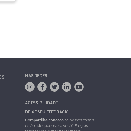
NAS REDES
OS
ACESSIBILIDADE
DEIXE SEU FEEDBACK
Compartilhe conosco
se nossos canais
estão adequados pra você? Elogios
também são super bem vindos!