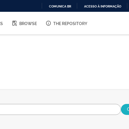
COMUNICA BR
ACESSO À INFORMAÇÃO
IR
PARA
ES
BROWSE
THE REPOSITORY
O
CONTEÚDO