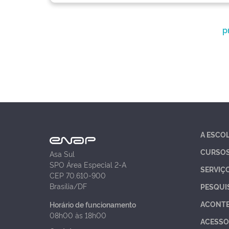
p
A ESCO
CURSO
Asa Sul
SPO Área Especial 2-A
SERVIÇ
CEP 70.610-900
Brasília/DF
PESQUI
ACONT
Horário de funcionamento
08h00 às 18h00
ACESSO