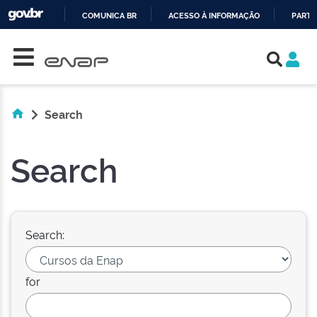
COMUNICA BR
ACESSO À INFORMAÇÃO
PARTI
Skip navigation
IR
PARA
O
CONTEÚDO
Search
Search
Search:
for