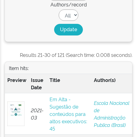
Authors/record
Results 21-30 of 121 (Search time: 0.008 seconds).
Item hits:
Preview
Issue
Title
Author(s)
Date
Em Alta -
Escola Nacional
Sugestão de
2021-
de
conteúdos para
03
Administração
altos executivos:
Publica (Brasil)
45