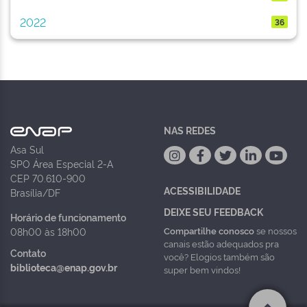
2022
36
NAS REDES
Asa Sul
SPO Área Especial 2-A
CEP 70.610-900
ACESSIBILIDADE
Brasília/DF
DEIXE SEU FEEDBACK
Horário de funcionamento
Compartilhe conosco
se nossos
08h00 às 18h00
canais estão adequados pra
Contato
você? Elogios também são
biblioteca@enap.gov.br
super bem vindos!