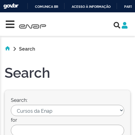
COMUNICA BR
ACESSO À INFORMAÇÃO
PARTI
Skip navigation
IR
PARA
O
CONTEÚDO
Search
Search
Search:
for