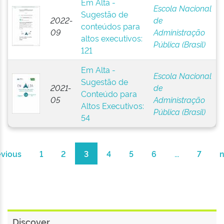
Em Alta -
Escola Nacional
Sugestão de
2022-
de
conteúdos para
09
Administração
altos executivos:
Pública (Brasil)
121
Em Alta -
Escola Nacional
Sugestão de
2021-
de
Conteúdo para
05
Administração
Altos Executivos:
Pública (Brasil)
54
evious
1
2
3
4
5
6
...
7
n
Discover