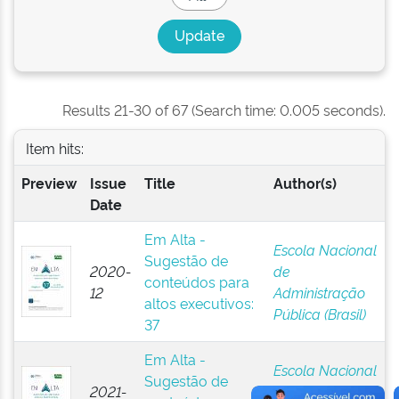
Results 21-30 of 67 (Search time: 0.005 seconds).
Item hits:
Preview
Issue
Title
Author(s)
Date
Em Alta -
Escola Nacional
Sugestão de
2020-
de
conteúdos para
12
Administração
altos executivos:
Pública (Brasil)
37
Em Alta -
Escola Nacional
Sugestão de
2021-
de