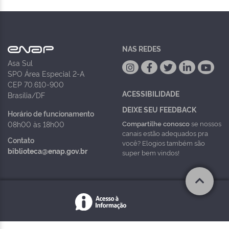
NAS REDES
Asa Sul
SPO Área Especial 2-A
CEP 70.610-900
ACESSIBILIDADE
Brasília/DF
DEIXE SEU FEEDBACK
Horário de funcionamento
Compartilhe conosco
se nossos
08h00 às 18h00
canais estão adequados pra
Contato
você? Elogios também são
biblioteca@enap.gov.br
super bem vindos!