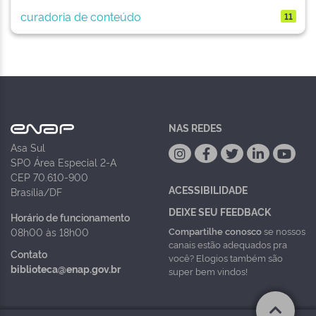
curadoria de conteúdo
11
NAS REDES
Asa Sul
SPO Área Especial 2-A
CEP 70.610-900
ACESSIBILIDADE
Brasília/DF
DEIXE SEU FEEDBACK
Horário de funcionamento
Compartilhe conosco
se nossos
08h00 às 18h00
canais estão adequados pra
Contato
você? Elogios também são
biblioteca@enap.gov.br
super bem vindos!