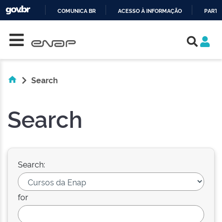
COMUNICA BR
ACESSO À INFORMAÇÃO
PARTI
Skip navigation
IR
PARA
O
CONTEÚDO
Search
Search
Search:
for