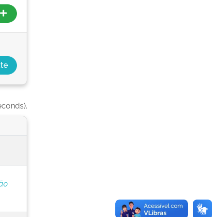
econds).
ção