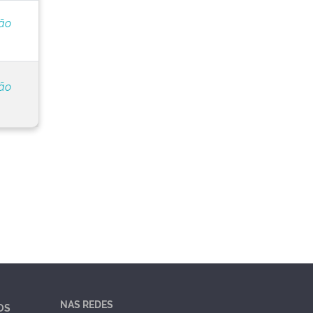
ção
ção
NAS REDES
OS