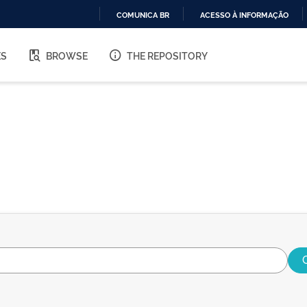
COMUNICA BR
ACESSO À INFORMAÇÃO
IR
PARA
ES
BROWSE
THE REPOSITORY
O
CONTEÚDO