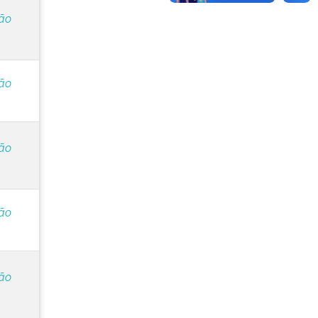
ção
ção
ção
ção
ção