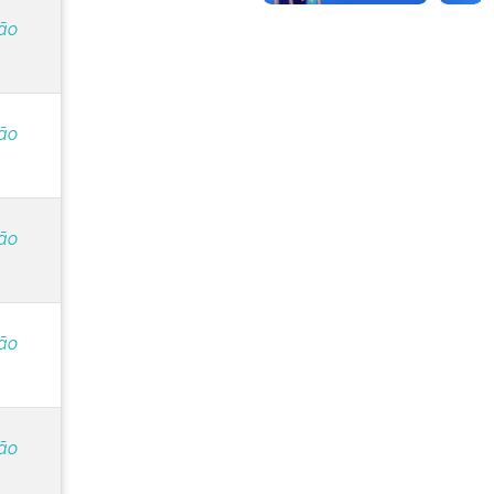
ção
ção
ção
ção
ção