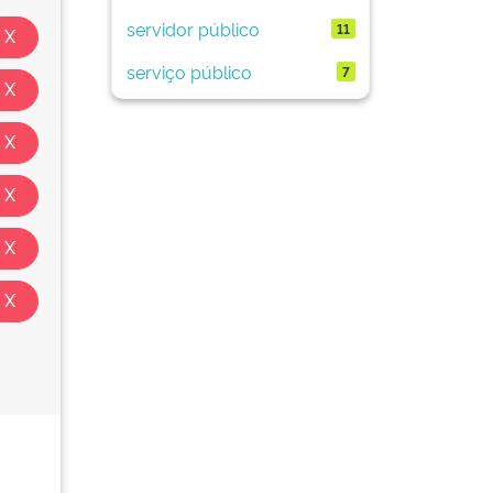
servidor público
11
serviço público
7