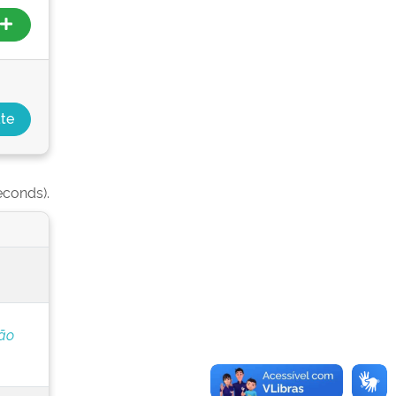
econds).
ção