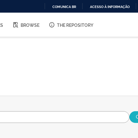
COMUNICA BR
ACESSO À INFORMAÇÃO
IR
PARA
ES
BROWSE
THE REPOSITORY
O
CONTEÚDO