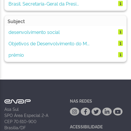
Brasil. Secretaria-Geral da Presi...
1
Subject
desenvolvimento social
1
Objetivos de Desenvolvimento do M...
1
prêmio
1
NAS REDES
Asa Sul
SPO Área Especial 2-A
CEP 70.610-900
ACESSIBILIDADE
Brasília/DF