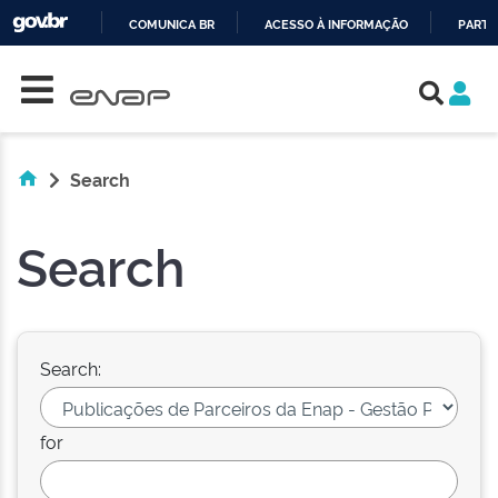
COMUNICA BR
ACESSO À INFORMAÇÃO
PARTI
Skip navigation
IR
PARA
O
CONTEÚDO
Search
Search
Search:
for