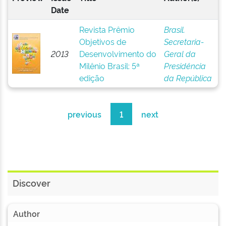
Date
Revista Prêmio
Brasil.
Objetivos de
Secretaria-
2013
Desenvolvimento do
Geral da
Milênio Brasil: 5ª
Presidência
edição
da República
previous
1
next
Discover
Author