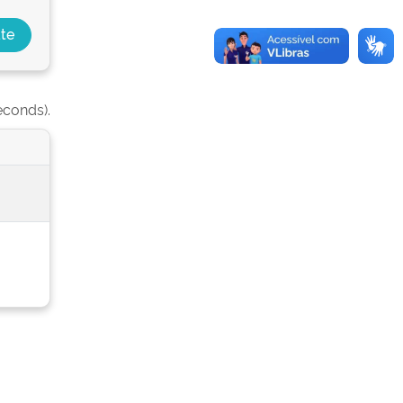
econds).