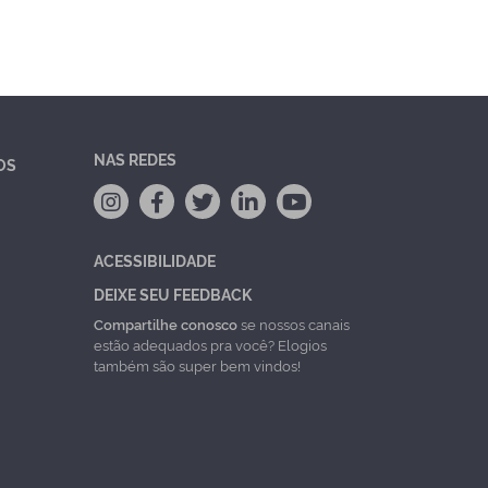
NAS REDES
OS
ACESSIBILIDADE
DEIXE SEU FEEDBACK
Compartilhe conosco
se nossos canais
estão adequados pra você? Elogios
também são super bem vindos!