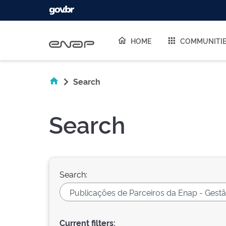
Skip navigation
HOME
COMMUNITI
Search
Search
Search:
Current filters: