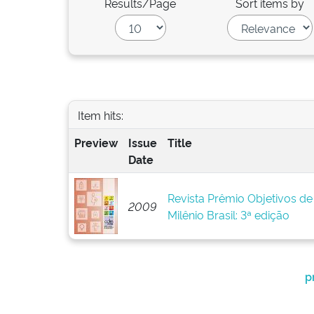
Results/Page
Sort items by
Item hits:
Preview
Issue
Title
Date
Revista Prêmio Objetivos d
2009
Milênio Brasil: 3ª edição
p