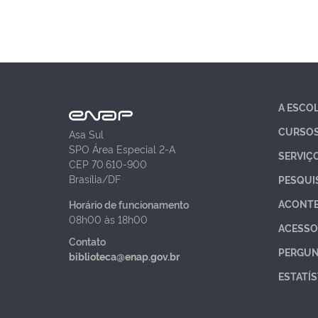
A ESCO
CURSO
Asa Sul
SPO Área Especial 2-A
SERVIÇ
CEP 70.610-900
Brasília/DF
PESQUI
ACONT
Horário de funcionamento
08h00 às 18h00
ACESSO
Contato
PERGUN
biblioteca@enap.gov.br
ESTATÍS