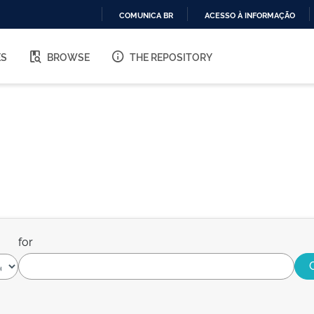
COMUNICA BR
ACESSO À INFORMAÇÃO
IR
PARA
ES
BROWSE
THE REPOSITORY
O
CONTEÚDO
for