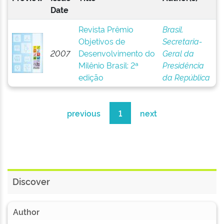
Date
Revista Prêmio
Brasil.
Objetivos de
Secretaria-
2007
Desenvolvimento do
Geral da
Milênio Brasil: 2ª
Presidência
edição
da República
previous
1
next
Discover
Author