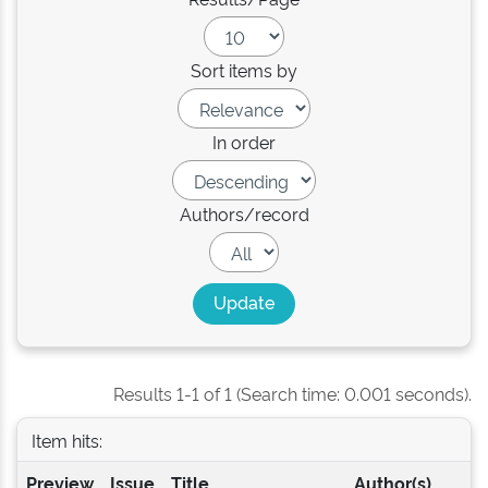
Sort items by
In order
Authors/record
Results 1-1 of 1 (Search time: 0.001 seconds).
Item hits:
Preview
Issue
Title
Author(s)