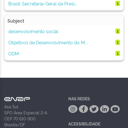
Brasil. Secretaria-Geral da Presi...
1
Subject
desenvolvimento social
1
Objetivos de Desenvolvimento do M...
1
ODM
1
NAS REDES
Asa Sul
SPO Área Especial 2-A
CEP 70.610-900
ACESSIBILIDADE
Brasília/DF