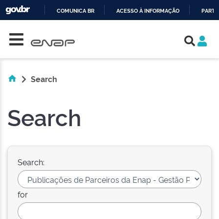
COMUNICA BR
ACESSO À INFORMAÇÃO
PARTI
Skip navigation
IR
PARA
O
CONTEÚDO
Search
Search
Search:
for