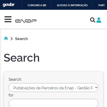
COMUNICA BR
ACESSO À INFORMAÇÃO
PARTI
Skip navigation
IR
PARA
O
CONTEÚDO
Search
Search
Search:
for