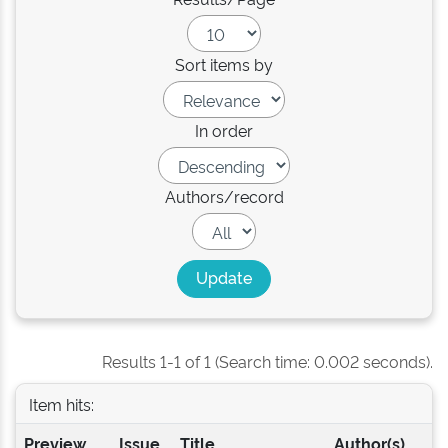
Sort items by
In order
Authors/record
Results 1-1 of 1 (Search time: 0.002 seconds).
Item hits:
Preview
Issue
Title
Author(s)