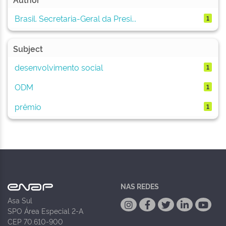
Brasil. Secretaria-Geral da Presi...
1
Subject
desenvolvimento social
1
ODM
1
prêmio
1
NAS REDES
Asa Sul
SPO Área Especial 2-A
CEP 70.610-900