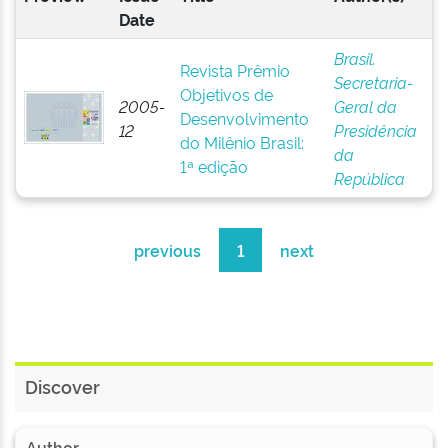
Date
Brasil.
Revista Prêmio
Secretaria-
Objetivos de
2005-
Geral da
Desenvolvimento
12
Presidência
do Milênio Brasil:
da
1ª edição
República
previous
1
next
Discover
Author